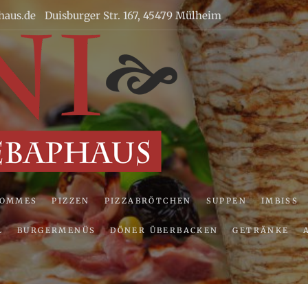
haus.de
Duisburger Str. 167, 45479 Mülheim
Uni Pizze
POMMES
PIZZEN
PIZZABRÖTCHEN
SUPPEN
IMBISS
L
BURGERMENÜS
DÖNER ÜBERBACKEN
GETRÄNKE