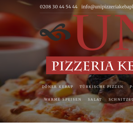
Skip
0208 30 44 54 44
info@unipizzeriakebap
to
content
DÖNER KEBAP
TÜRKISCHE PIZZEN
WARME SPEISEN
SALAT
SCHNITZE