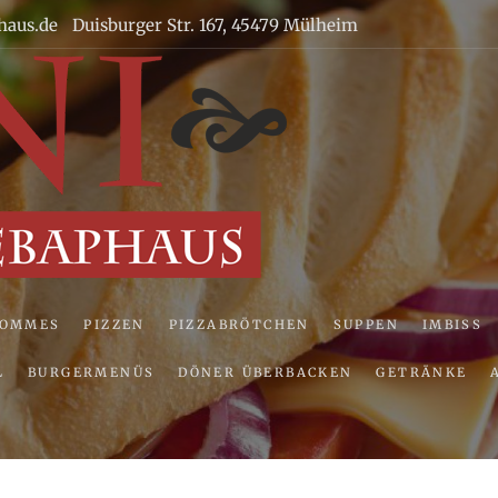
haus.de
Duisburger Str. 167, 45479 Mülheim
Uni Pizze
POMMES
PIZZEN
PIZZABRÖTCHEN
SUPPEN
IMBISS
L
BURGERMENÜS
DÖNER ÜBERBACKEN
GETRÄNKE