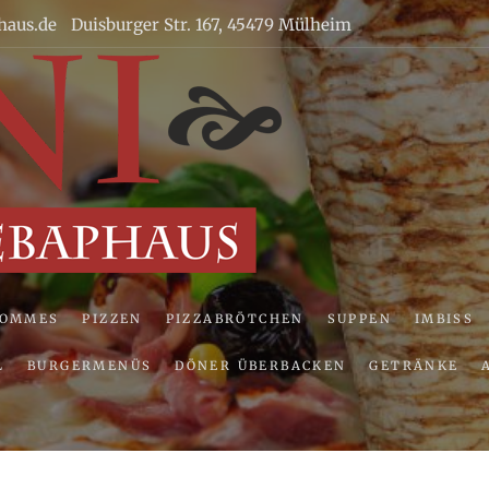
haus.de
Duisburger Str. 167, 45479 Mülheim
Uni Pizze
POMMES
PIZZEN
PIZZABRÖTCHEN
SUPPEN
IMBISS
L
BURGERMENÜS
DÖNER ÜBERBACKEN
GETRÄNKE