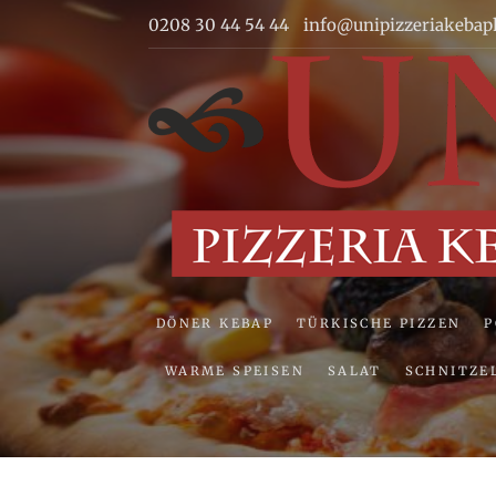
Skip
0208 30 44 54 44
info@unipizzeriakebap
to
content
DÖNER KEBAP
TÜRKISCHE PIZZEN
WARME SPEISEN
SALAT
SCHNITZE