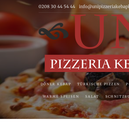
Skip
0208 30 44 54 44
info@unipizzeriakebap
to
content
DÖNER KEBAP
TÜRKISCHE PIZZEN
WARME SPEISEN
SALAT
SCHNITZE