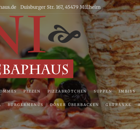
haus.de
Duisburger Str. 167, 45479 Mülheim
Uni Pizze
POMMES
PIZZEN
PIZZABRÖTCHEN
SUPPEN
IMBISS
L
BURGERMENÜS
DÖNER ÜBERBACKEN
GETRÄNKE