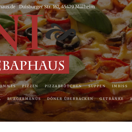
haus.de
Duisburger Str. 167, 45479 Mülheim
Uni Pizze
POMMES
PIZZEN
PIZZABRÖTCHEN
SUPPEN
IMBISS
L
BURGERMENÜS
DÖNER ÜBERBACKEN
GETRÄNKE