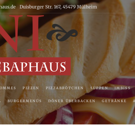
haus.de
Duisburger Str. 167, 45479 Mülheim
Uni Pizze
POMMES
PIZZEN
PIZZABRÖTCHEN
SUPPEN
IMBISS
L
BURGERMENÜS
DÖNER ÜBERBACKEN
GETRÄNKE